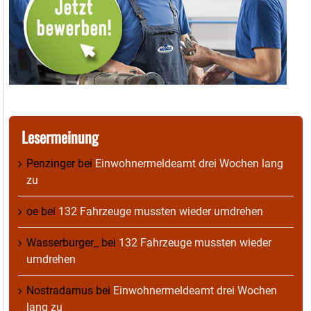
Lesermeinung
Penzinger
bei
Einwohnermeldeamt drei Wochen lang
zu
oe
bei
132 Fahrzeuge mussten wieder umdrehen
Wasserburger_
bei
132 Fahrzeuge mussten wieder
umdrehen
Nostradamus
bei
Einwohnermeldeamt drei Wochen
lang zu