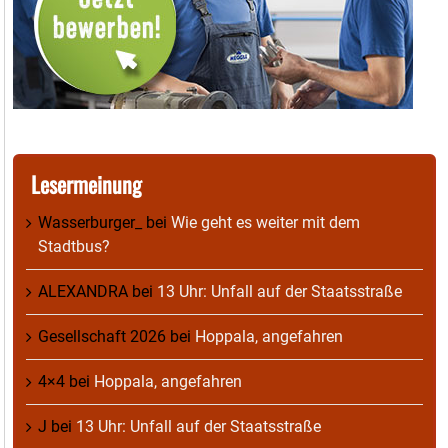
Lesermeinung
Wasserburger_
bei
Wie geht es weiter mit dem
Stadtbus?
ALEXANDRA
bei
13 Uhr: Unfall auf der Staatsstraße
Gesellschaft 2026
bei
Hoppala, angefahren
4×4
bei
Hoppala, angefahren
J
bei
13 Uhr: Unfall auf der Staatsstraße