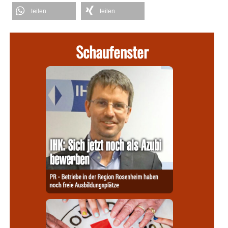
teilen
teilen
Schaufenster