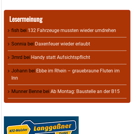
Lesermeinung
fish
bei
132 Fahrzeuge mussten wieder umdrehen
Sonnia
bei
Daxenfeuer wieder erlaubt
3mrd
bei
Handy statt Aufsichtspflicht
Johann
bei
Ebbe im Rhein – grauebraune Fluten im
Inn
Munner Benne
bei
Ab Montag: Baustelle an der B15