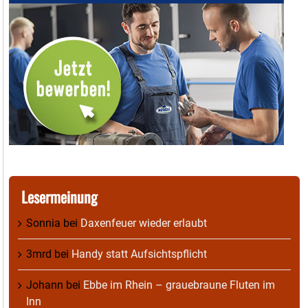
Lesermeinung
Sonnia
bei
Daxenfeuer wieder erlaubt
3mrd
bei
Handy statt Aufsichtspflicht
Johann
bei
Ebbe im Rhein – grauebraune Fluten im
Inn