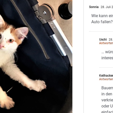
Sonnia
28. Juli
Wie kann ei
Auto fallen?
Uschi
28.
Antworte
… wür
intere
Keilhacke
Antworte
Bauer
in den
verkri
oder U
einfac