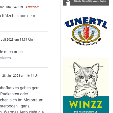
 2023 um 8:47 Uhr
- Antworten
n Kätzchen aus dem
 Juli 2023 um 14:31 Uhr
-
n
de mich auch
ssieren.
r
28. Juli 2023 um 16:41 Uhr
-
n
nhofkatzen gehen gern
 Radkasten oder
echen sich im Motorraum
nterboden.. ganz
h. Warmes Auto zieht die