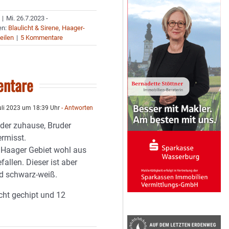
|
Mi. 26.7.2023 -
en:
Blaulicht & Sirene
,
Haager-
eilen
|
5 Kommentare
ntare
uli 2023 um 18:39 Uhr
- Antworten
eder zuhause, Bruder
ermisst.
n Haager Gebiet wohl aus
allen. Dieser ist aber
d schwarz-weiß.
icht gechipt und 12