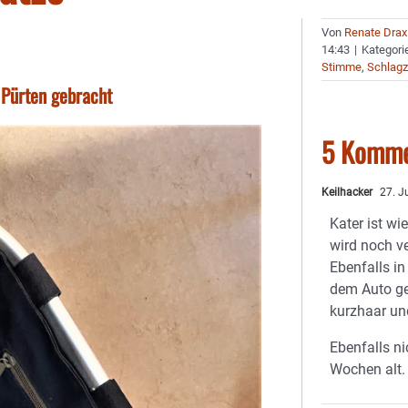
Von
Renate Drax
14:43
|
Kategori
Stimme
,
Schlagz
 Pürten gebracht
5 Komme
Keilhacker
27. J
Kater ist wi
wird noch v
Ebenfalls i
dem Auto gef
kurzhaar un
Ebenfalls n
Wochen alt.