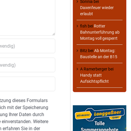
Sonnia
bei
Daxenfeuer wieder
erlaubt
fish
bei
Rotter
Bahnunterführung ab
Montag voll gesperrt
Bitz
bei
Ab Montag:
Baustelle an der B15
A Ramerberger
bei
Handy statt
Aufsichtspflicht
tzung dieses Formulars
sich mit der Speicherung
ung Ihrer Daten durch
 einverstanden. Weitere
 erfahren Sie in der