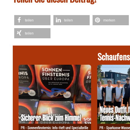
teilen
teilen
merken
teilen
Schaufens