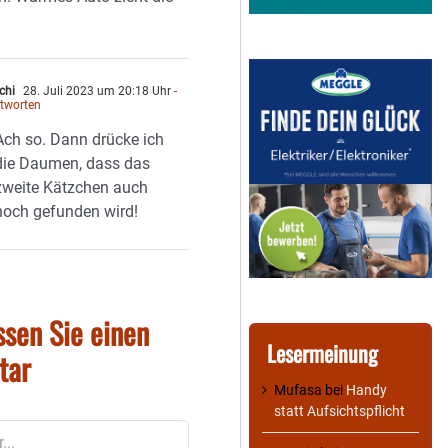
chi
28. Juli 2023 um 20:18 Uhr
-
tworten
Ach so. Dann drücke ich
die Daumen, dass das
zweite Kätzchen auch
noch gefunden wird!
ssen Sie einen
Lesermeinung
tar
Mufasa
bei
Handy
statt Aufsichtspflicht