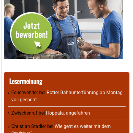
Lesermeinung
Feuerwehrler
bei
Rotter Bahnunterführung ab Montag
voll gesperrt
Zwischenruf
bei
Hoppala, angefahren
Christian Stadler
bei
Wie geht es weiter mit dem