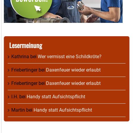
Lesermeinung
Kathrina
bei
Wer vermisst eine Schildkröte?
Friebertinger
bei
Daxenfeuer wieder erlaubt
Friebertinger
bei
Daxenfeuer wieder erlaubt
I.H.
bei
Handy statt Aufsichtspflicht
Martin
bei
Handy statt Aufsichtspflicht