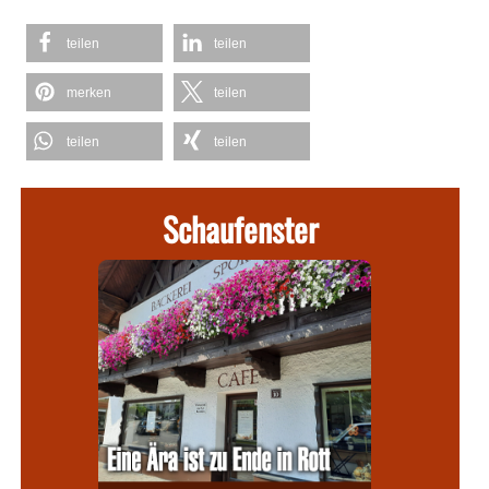
teilen
teilen
merken
teilen
teilen
teilen
Schaufenster