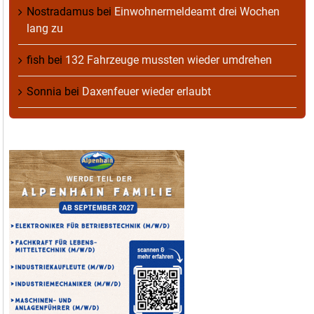
Nostradamus
bei
Einwohnermeldeamt drei Wochen
lang zu
fish
bei
132 Fahrzeuge mussten wieder umdrehen
Sonnia
bei
Daxenfeuer wieder erlaubt