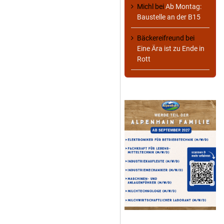
Michl
bei
Ab Montag:
Baustelle an der B15
Bäckereifreund
bei
Eine Ära ist zu Ende in
Rott