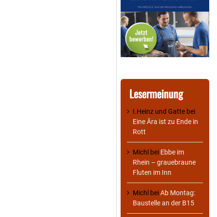
Lesermeinung
I.Heinz und Gatte
bei
Eine Ära ist zu Ende in
Rott
Michl
bei
Ebbe im
Rhein – grauebraune
Fluten im Inn
Michl
bei
Ab Montag:
Baustelle an der B15