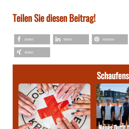
Teilen Sie diesen Beitrag!
teilen
teilen
merken
teilen
Schaufens