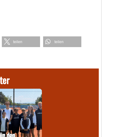
teilen
teilen
ter