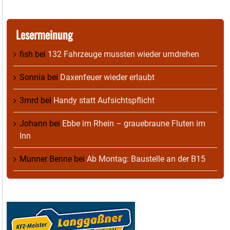
Lesermeinung
fish
bei
132 Fahrzeuge mussten wieder umdrehen
Sonnia
bei
Daxenfeuer wieder erlaubt
3mrd
bei
Handy statt Aufsichtspflicht
Johann
bei
Ebbe im Rhein – grauebraune Fluten im
Inn
Munner Benne
bei
Ab Montag: Baustelle an der B15