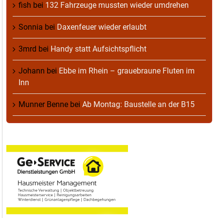
fish
bei
132 Fahrzeuge mussten wieder umdrehen
Sonnia
bei
Daxenfeuer wieder erlaubt
3mrd
bei
Handy statt Aufsichtspflicht
Johann
bei
Ebbe im Rhein – grauebraune Fluten im
Inn
Munner Benne
bei
Ab Montag: Baustelle an der B15