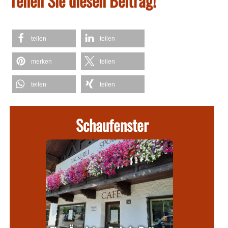
Teilen Sie diesen Beitrag!
teilen
teilen
merken
teilen
teilen
teilen
Schaufenster