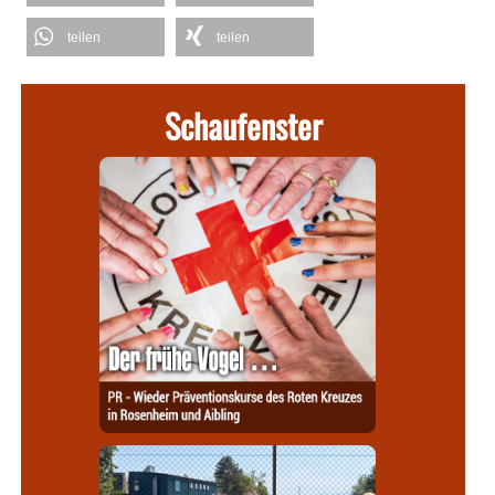
teilen
teilen
Schaufenster