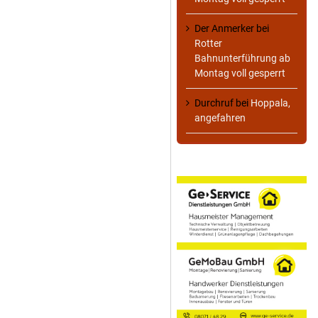
Der Anmerker
bei
Rotter
Bahnunterführung ab
Montag voll gesperrt
Durchruf
bei
Hoppala,
angefahren