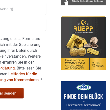
tzung dieses Formulars
sich mit der Speicherung
ung Ihrer Daten durch
 einverstanden. Weitere
 erfahren Sie in der
rklärung.
Bitte lesen Sie
seren
Leitfaden für die
hung von Kommentaren
.
*