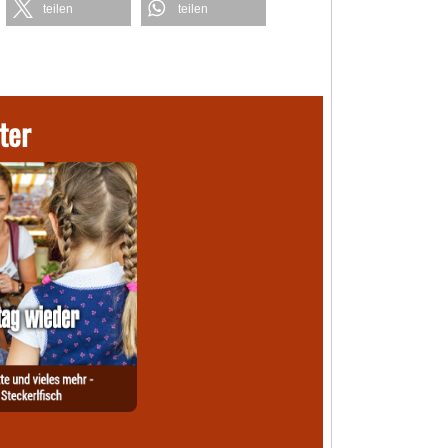
teilen
teilen
ter