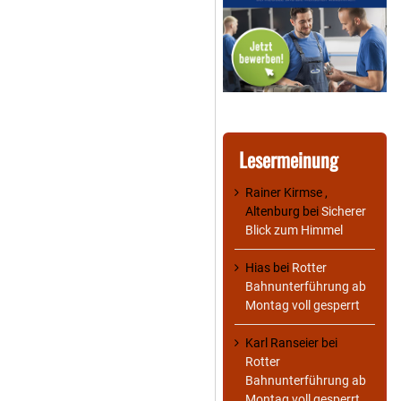
Lesermeinung
Rainer Kirmse ,
Altenburg
bei
Sicherer
Blick zum Himmel
Hias
bei
Rotter
Bahnunterführung ab
Montag voll gesperrt
Karl Ranseier
bei
Rotter
Bahnunterführung ab
Montag voll gesperrt