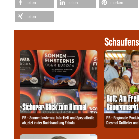
teilen
teilen
merken
teilen
Schaufens