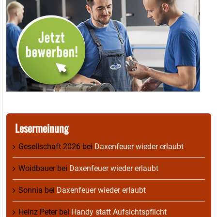
Lesermeinung
Gesellschaft 2026
bei
Daxenfeuer wieder erlaubt
Woidbauer
bei
Daxenfeuer wieder erlaubt
Sonnia
bei
Daxenfeuer wieder erlaubt
Heinz Peter
bei
Handy statt Aufsichtspflicht