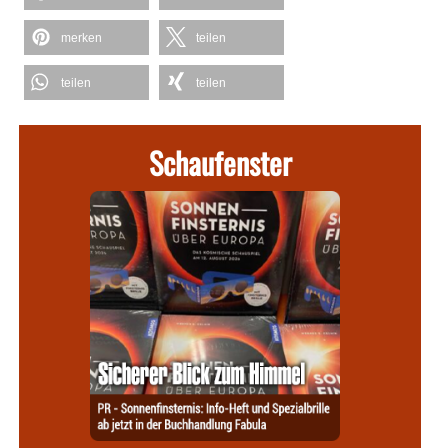
merken
teilen
teilen
teilen
Schaufenster