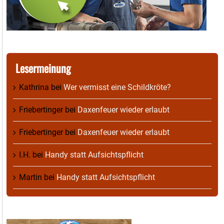
Lesermeinung
Kathrina
bei
Wer vermisst eine Schildkröte?
Friebertinger
bei
Daxenfeuer wieder erlaubt
Friebertinger
bei
Daxenfeuer wieder erlaubt
I.H.
bei
Handy statt Aufsichtspflicht
Martin
bei
Handy statt Aufsichtspflicht