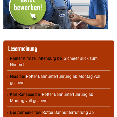
Lesermeinung
Rainer Kirmse , Altenburg
bei
Sicherer Blick zum
Himmel
Hias
bei
Rotter Bahnunterführung ab Montag voll
gesperrt
Karl Ranseier
bei
Rotter Bahnunterführung ab
Montag voll gesperrt
Der Anmerker
bei
Rotter Bahnunterführung ab