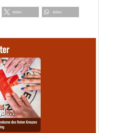
teilen
teilen
ter