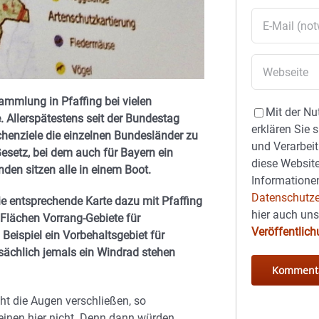
ammlung in Pfaffing bei vielen
Mit der Nu
. Allerspätestens seit der Bundestag
erklären Sie 
ächenziele die einzelnen Bundesländer zu
und Verarbeit
setz, bei dem auch für Bayern ein
diese Website
den sitzen alle in einem Boot.
Informationen
Datenschutze
ie entsprechende Karte dazu mit Pfaffing
hier auch un
n Flächen Vorrang-Gebiete für
Veröffentlic
Beispiel ein Vorbehaltsgebiet für
tsächlich jemals ein Windrad stehen
t die Augen verschließen, so
einen hier nicht. Denn dann würden