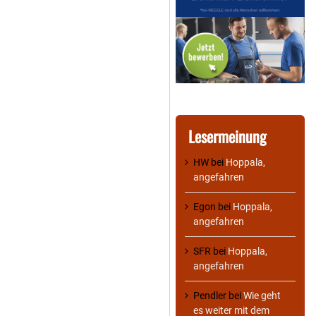
Lesermeinung
HW
bei
Hoppala,
angefahren
Egon
bei
Hoppala,
angefahren
SFR
bei
Hoppala,
angefahren
Pendler
bei
Wie geht
es weiter mit dem