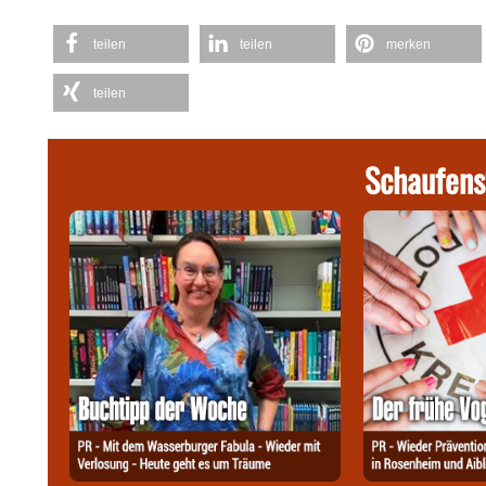
teilen
teilen
merken
teilen
Schaufens