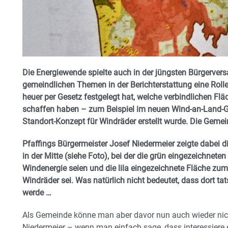
Die Energiewende spielte auch in der jüngsten Bürgervers
gemeindlichen Themen in der Berichterstattung eine Rolle
heuer per Gesetz festgelegt hat, welche verbindlichen Fl
schaffen haben – zum Beispiel im neuen Wind-an-Land-Ge
Standort-Konzept für Windräder erstellt wurde. Die Gemein
Pfaffings Bürgermeister Josef Niedermeier zeigte dabei d
in der Mitte (siehe Foto), bei der die grün eingezeichnete
Windenergie seien und die lila eingezeichnete Fläche zum 
Windräder sei. Was natürlich nicht bedeutet, dass dort ta
werde …
Als Gemeinde könne man aber davor nun auch wieder nich
Niedermeier – wenn man einfach sage, dass interessiere 