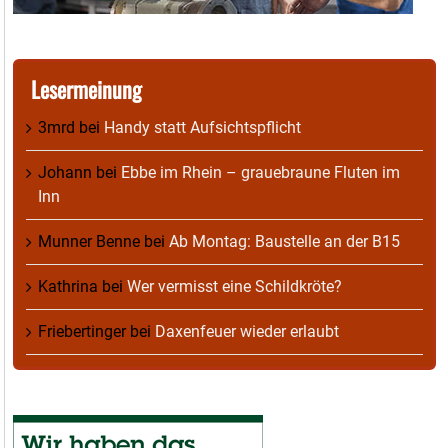
Lesermeinung
3mrd
bei
Handy statt Aufsichtspflicht
Johann
bei
Ebbe im Rhein – grauebraune Fluten im
Inn
Munner Benne
bei
Ab Montag: Baustelle an der B15
Kathrina
bei
Wer vermisst eine Schildkröte?
Friebertinger
bei
Daxenfeuer wieder erlaubt