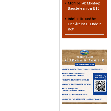
Michl
bei
Ab Montag:
Baustelle an der B15
Bäckereifreund
bei
Eine Ära ist zu Ende in
Rott