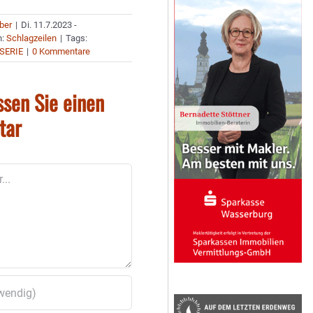
uber
|
Di. 11.7.2023 -
n:
Schlagzeilen
|
Tags:
SERIE
|
0 Kommentare
ssen Sie einen
tar