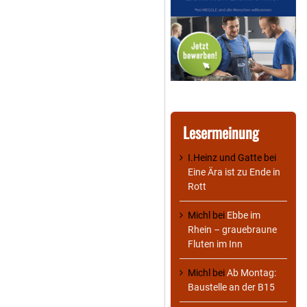
Lesermeinung
I.Heinz und Gatte
bei
Eine Ära ist zu Ende in
Rott
Michl
bei
Ebbe im
Rhein – grauebraune
Fluten im Inn
Michl
bei
Ab Montag:
Baustelle an der B15