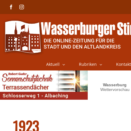
Skip
Facebook
Instagram
to
content
Aktuell
Rubriken
Kontakt
1923