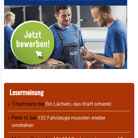
Lesermeinung
T.hartmann
bei
Ein Lächeln, das Kraft schenkt
Peter H.
bei
132 Fahrzeuge mussten wieder
umdrehen