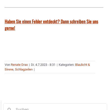
Haben Sie einen Fehler entdeckt? Dann schreiben Sie uns
gerne!
Von
Renate Drax
|
Di. 4.7.2023 - 8:31
|
Kategorien:
Blaulicht &
Sirene
,
Schlagzeilen
|
Suche