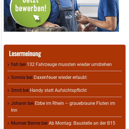
Lesermeinung
fish
bei
132 Fahrzeuge mussten wieder umdrehen
Sonnia
bei
Daxenfeuer wieder erlaubt
3mrd
bei
Handy statt Aufsichtspflicht
Johann
bei
Ebbe im Rhein – grauebraune Fluten im
Inn
Munner Benne
bei
Ab Montag: Baustelle an der B15