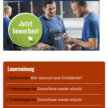
Lesermeinung
Kathrina
bei
Wer vermisst eine Schildkröte?
Friebertinger
bei
Daxenfeuer wieder erlaubt
Friebertinger
bei
Daxenfeuer wieder erlaubt