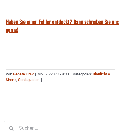
Haben Sie einen Fehler entdeckt? Dann schreiben Sie uns
gerne!
Von
Renate Drax
|
Mo. 5.6.2023 - 8:03
|
Kategorien:
Blaulicht &
Sirene
,
Schlagzeilen
|
Suche
nach: