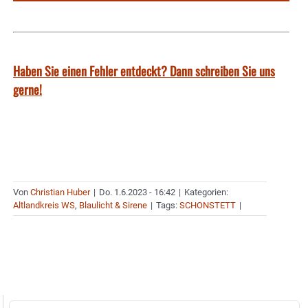
Haben Sie einen Fehler entdeckt? Dann schreiben Sie uns
gerne!
Von
Christian Huber
|
Do. 1.6.2023 - 16:42
|
Kategorien:
Altlandkreis WS
,
Blaulicht & Sirene
|
Tags:
SCHONSTETT
|
Suche