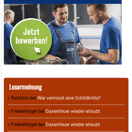
Lesermeinung
Kathrina
bei
Wer vermisst eine Schildkröte?
Friebertinger
bei
Daxenfeuer wieder erlaubt
Friebertinger
bei
Daxenfeuer wieder erlaubt