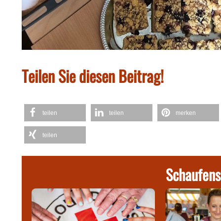
Teilen Sie diesen Beitrag!
teilen
teilen
merken
teilen
Schaufens