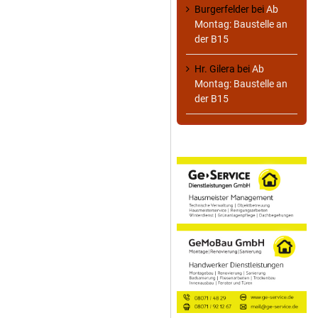
Burgerfelder
bei
Ab
Montag: Baustelle an
der B15
Hr. Gilera
bei
Ab
Montag: Baustelle an
der B15