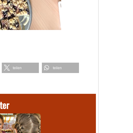
teilen
teilen
ter