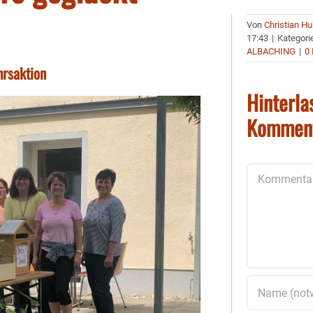
Von
Christian H
17:43
|
Kategori
ALBACHING
|
0
hrsaktion
Hinterla
Kommen
Kommentar