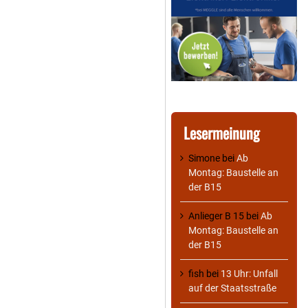
Lesermeinung
Simone
bei
Ab
Montag: Baustelle an
der B15
Anlieger B 15
bei
Ab
Montag: Baustelle an
der B15
fish
bei
13 Uhr: Unfall
auf der Staatsstraße