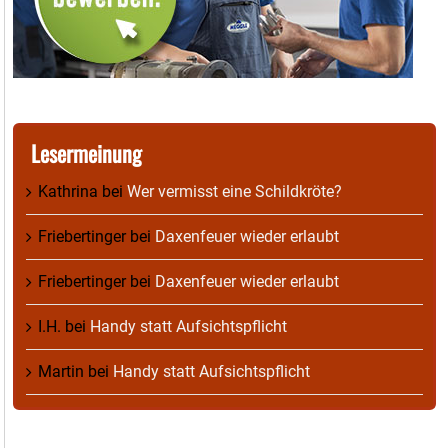
Lesermeinung
Kathrina
bei
Wer vermisst eine Schildkröte?
Friebertinger
bei
Daxenfeuer wieder erlaubt
Friebertinger
bei
Daxenfeuer wieder erlaubt
I.H.
bei
Handy statt Aufsichtspflicht
Martin
bei
Handy statt Aufsichtspflicht