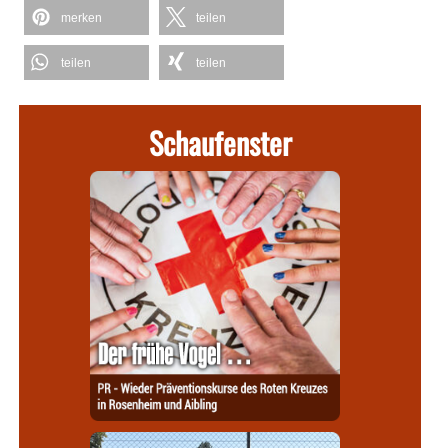
merken
teilen
teilen
teilen
Schaufenster