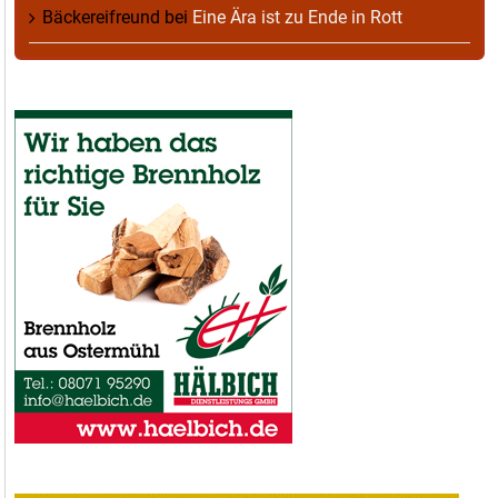
Bäckereifreund
bei
Eine Ära ist zu Ende in Rott