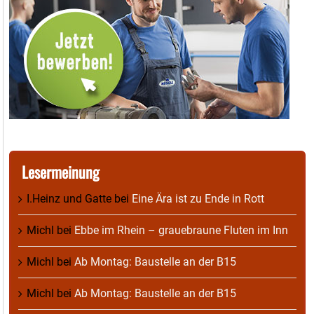
Lesermeinung
I.Heinz und Gatte
bei
Eine Ära ist zu Ende in Rott
Michl
bei
Ebbe im Rhein – grauebraune Fluten im Inn
Michl
bei
Ab Montag: Baustelle an der B15
Michl
bei
Ab Montag: Baustelle an der B15