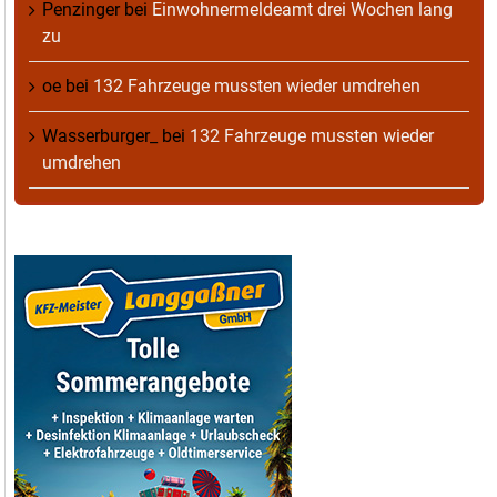
Penzinger
bei
Einwohnermeldeamt drei Wochen lang
zu
oe
bei
132 Fahrzeuge mussten wieder umdrehen
Wasserburger_
bei
132 Fahrzeuge mussten wieder
umdrehen