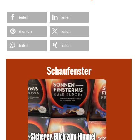
teilen
teilen
merken
teilen
teilen
teilen
Schaufenster