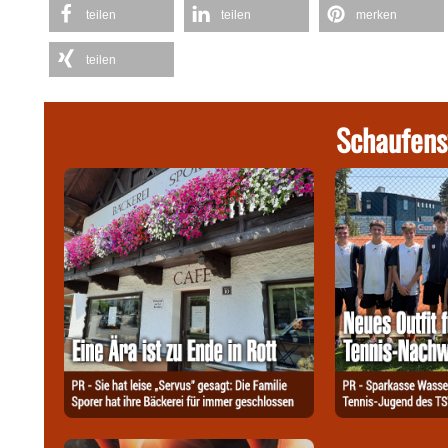
teilen
teilen
merken
teilen
Schaufens