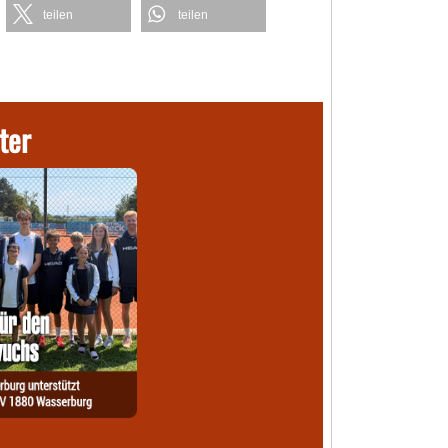
teilen
teilen
ter