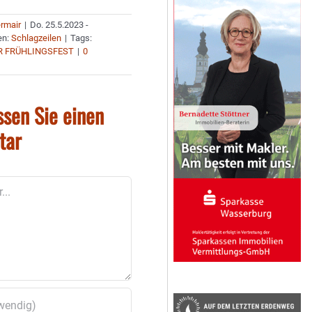
ermair
|
Do. 25.5.2023 -
en:
Schlagzeilen
|
Tags:
 FRÜHLINGSFEST
|
0
ssen Sie einen
tar