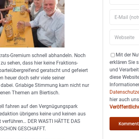
Mit der Nu
trats-Gremium schnell abhandeln. Noch
erklären Sie 
u sehen, dass hier keine Fraktions-
und Verarbeit
rteiübergreifend geratscht und gefeiert
diese Website
n heuer doch sehr viele seiner
Informationen
g dabei. Griabige Stimmung kam nicht nur
Datenschutze
edenen Themen am Biertisch.
hier auch un
ll fahren auf den Vergnügungspark
Veröffentlic
edaktion übrigens keine und keinen aus
at verführen… DER WASTI HÄTTE DAS
 SCHON GESCHAFFT.