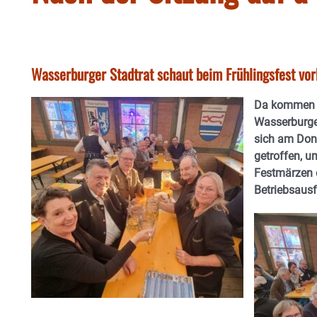
Wasserburger Stadtrat schaut beim Frühlingsfest vorb
Da kommen e
Wasserburge
sich am Don
getroffen, 
Festmärzen d
Betriebsausf