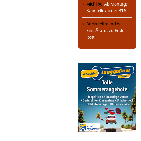
Michl
bei
Ab Montag:
Baustelle an der B15
Bäckereifreund
bei
Eine Ära ist zu Ende in
Rott