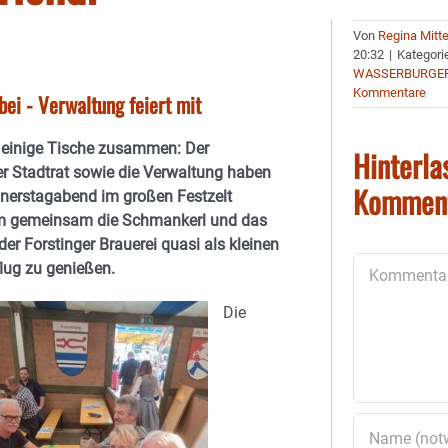
Von
Regina Mitt
20:32
|
Kategori
WASSERBURGER
Kommentare
ei - Verwaltung feiert mit
inige Tische zusammen: Der
Hinterla
r Stadtrat sowie die Verwaltung haben
Kommen
nerstagabend im großen Festzelt
um gemeinsam die Schmankerl und das
er Forstinger Brauerei quasi als kleinen
Kommentar
lug zu genießen.
Die