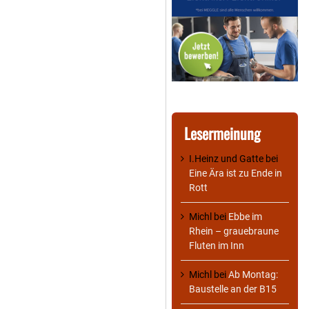
Lesermeinung
I.Heinz und Gatte
bei
Eine Ära ist zu Ende in
Rott
Michl
bei
Ebbe im
Rhein – grauebraune
Fluten im Inn
Michl
bei
Ab Montag:
Baustelle an der B15