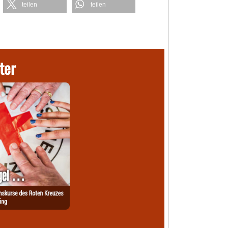
teilen
teilen
ter