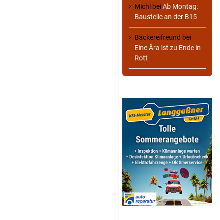
Michl
bei
Ab Montag:
Baustelle an der B15
Bäckereifreund
bei
Eine Ära ist zu Ende in
Rott