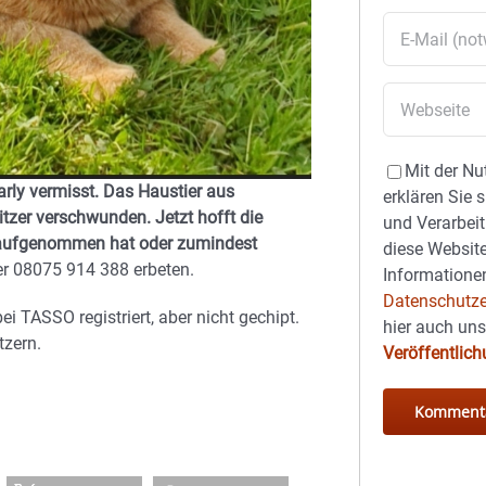
Mit der Nu
arly vermisst. Das Haustier aus
erklären Sie 
tzer verschwunden. Jetzt hofft die
und Verarbeit
h aufgenommen hat oder zumindest
diese Website
r 08075 914 388 erbeten.
Informationen
Datenschutze
, bei TASSO registriert, aber nicht gechipt.
hier auch un
tzern.
Veröffentlic