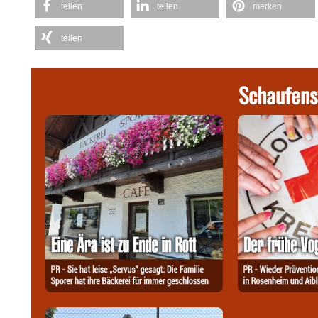
teilen
teilen
merken
teilen
Schaufens