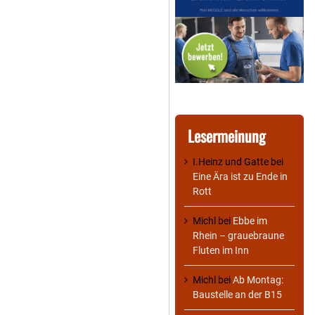
Lesermeinung
I.Heinz und Gatte
bei
Eine Ära ist zu Ende in
Rott
Michl
bei
Ebbe im
Rhein – grauebraune
Fluten im Inn
Michl
bei
Ab Montag:
Baustelle an der B15