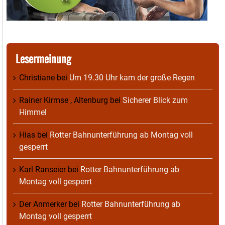
Lesermeinung
Christiane
bei
Um 19.30 Uhr kam der große Regen
Rainer Kirmse , Altenburg
bei
Sicherer Blick zum
Himmel
Hias
bei
Rotter Bahnunterführung ab Montag voll
gesperrt
Karl Ranseier
bei
Rotter Bahnunterführung ab
Montag voll gesperrt
Der Anmerker
bei
Rotter Bahnunterführung ab
Montag voll gesperrt