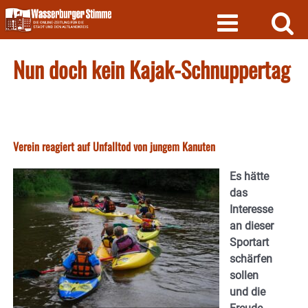
Skip
to
content
Nun doch kein Kajak-Schnuppertag
Verein reagiert auf Unfalltod von jungem Kanuten
Es hätte
das
Interesse
an dieser
Sportart
schärfen
sollen
und die