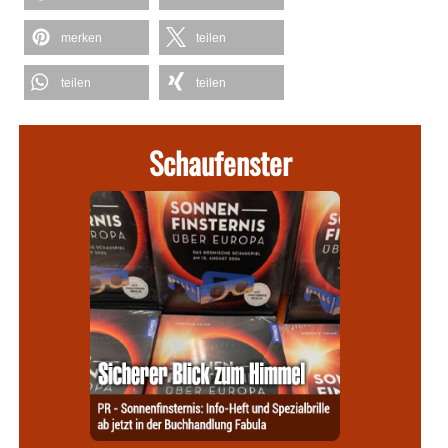
merken
teilen
teilen
teilen
Schaufenster