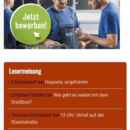
Lesermeinung
Zwischenruf
bei
Hoppala, angefahren
Christian Stadler
bei
Wie geht es weiter mit dem
Stadtbus?
Thomas Hofmeister
bei
13 Uhr: Unfall auf der
Staatsstraße