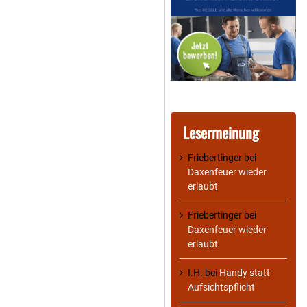
Lesermeinung
Friebertinger
bei
Daxenfeuer wieder
erlaubt
Friebertinger
bei
Daxenfeuer wieder
erlaubt
I.H.
bei
Handy statt
Aufsichtspflicht