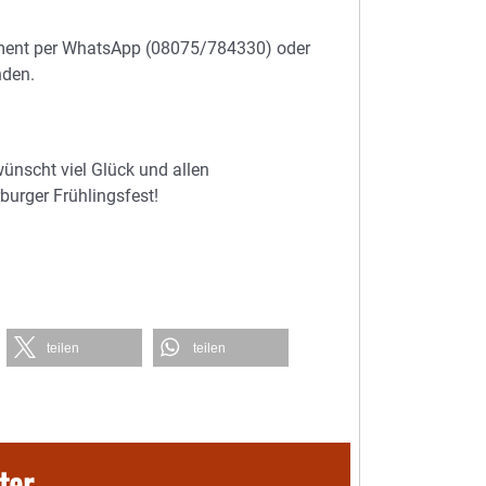
oment per WhatsApp (08075/784330) oder
nden.
ünscht viel Glück und allen
urger Frühlingsfest!
teilen
teilen
ter