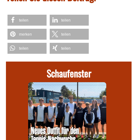
teilen
teilen
merken
teilen
teilen
teilen
Schaufenster