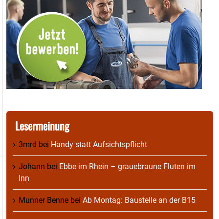
Lesermeinung
3mrd
bei
Handy statt Aufsichtspflicht
Johann
bei
Ebbe im Rhein – grauebraune Fluten im
Inn
Munner Benne
bei
Ab Montag: Baustelle an der B15