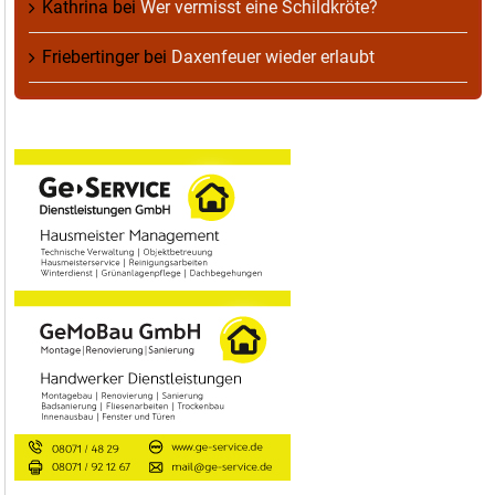
Kathrina
bei
Wer vermisst eine Schildkröte?
Friebertinger
bei
Daxenfeuer wieder erlaubt