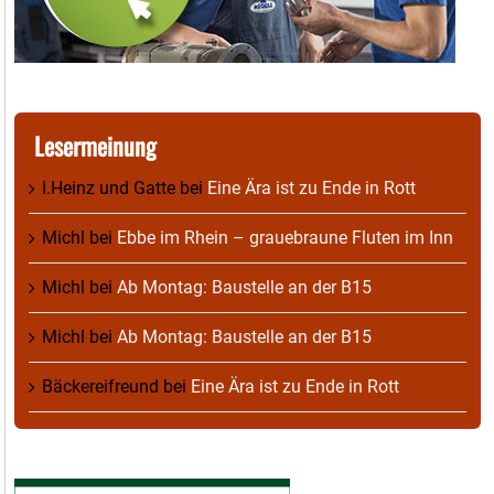
Lesermeinung
I.Heinz und Gatte
bei
Eine Ära ist zu Ende in Rott
Michl
bei
Ebbe im Rhein – grauebraune Fluten im Inn
Michl
bei
Ab Montag: Baustelle an der B15
Michl
bei
Ab Montag: Baustelle an der B15
Bäckereifreund
bei
Eine Ära ist zu Ende in Rott