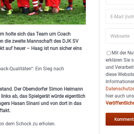
rn holte sich das Team um Coach
en die zweite Mannschaft des DJK SV
kt auf heuer – Haag ist nun sicher eins
Mit der Nu
erklären Sie 
und Verarbeit
ck-Qualitäten“: Ein Sieg nach
diese Website
Informationen
Datenschutze
ückstand. Der Oberndorfer Simon Heimann
hier auch un
 links ab, das Spielgerät würde eigentlich
Veröffentlic
agers Hasan Sinani und von dort in das
ftakt.
on dem Schock zu erholen.