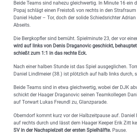
Beide Teams sind nahezu gleichwertig. In Minute 16 ein 
Popaj schlägt einen Freistoß von rechts in den Strafrau
Daniel Huber – Tor, doch der solide Schiedsrichter Adrian
Abseits.
Die Bergkopfler sind bemüht. Spielminute 23, der vor ein
wird auf links von Denis Draganovic geschickt, behaupte
schießt zum 1:1 in das rechte Eck.
Nach einer halben Stunde ist das Spiel ausgeglichen. Tor
Daniel Lindlmeier (38.) ist plötzlich auf halb links durch,
Beide Teams sind in etwa gleichwertig, wobei der DJK abw
schickt der Haager Draganovic seinen Teamkollegen Daniel 
auf Torwart Lukas Freundl zu, Glanzparade.
Oberndorf kommt kurz vor der Halbzeitpause auf. Daniel
auf rechts durch und lässt dem Haager Keeper Erik Zitt 
SV in der Nachspielzeit der ersten Spielhälfte.
Pause.