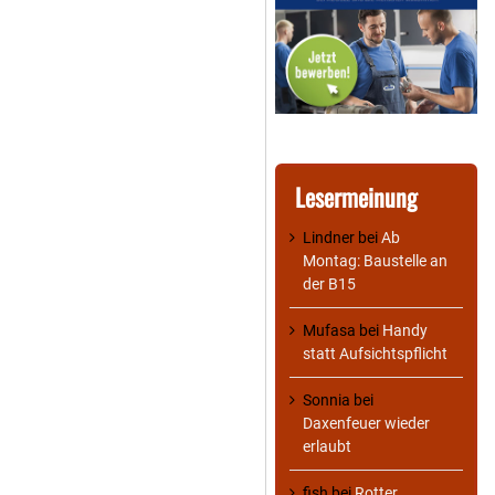
Lesermeinung
Lindner
bei
Ab
Montag: Baustelle an
der B15
Mufasa
bei
Handy
statt Aufsichtspflicht
Sonnia
bei
Daxenfeuer wieder
erlaubt
fish
bei
Rotter