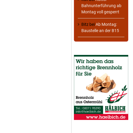
Bahnunterführung ab
Montag voll gesperrt
Bitz
bei
Ab Montag:
Baustelle an der B15