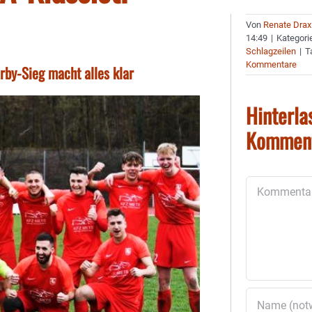
Von
Renate Drax
14:49
|
Kategori
Schlagzeilen
|
T
Kommentare
by-Sieg macht alles klar
Hinterla
Kommen
Kommentar