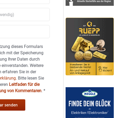
tzung dieses Formulars
sich mit der Speicherung
ung Ihrer Daten durch
 einverstanden. Weitere
 erfahren Sie in der
rklärung.
Bitte lesen Sie
seren
Leitfaden für die
hung von Kommentaren
.
*