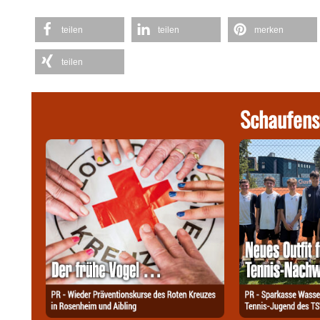
teilen
teilen
merken
teilen
Schaufens