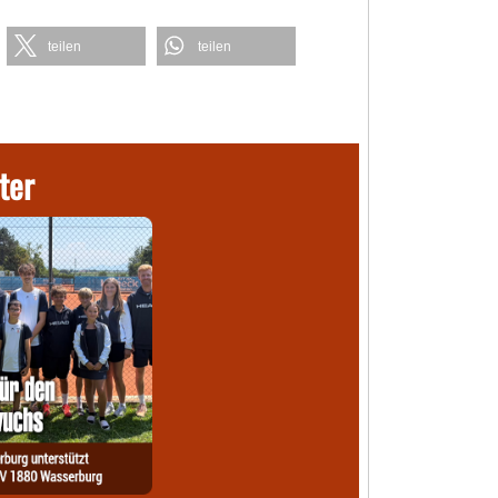
teilen
teilen
ter