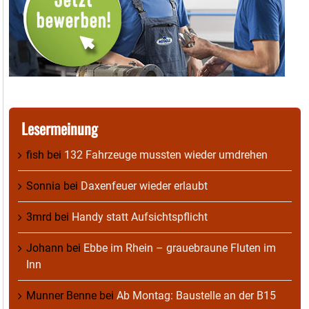
Lesermeinung
fish
bei
132 Fahrzeuge mussten wieder umdrehen
Sonnia
bei
Daxenfeuer wieder erlaubt
3mrd
bei
Handy statt Aufsichtspflicht
Johann
bei
Ebbe im Rhein – grauebraune Fluten im
Inn
Munner Benne
bei
Ab Montag: Baustelle an der B15