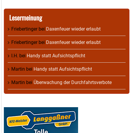
Lesermeinung
Friebertinger
bei
Daxenfeuer wieder erlaubt
Friebertinger
bei
Daxenfeuer wieder erlaubt
I.H.
bei
Handy statt Aufsichtspflicht
Martin
bei
Handy statt Aufsichtspflicht
Martin
bei
Überwachung der Durchfahrtsverbote