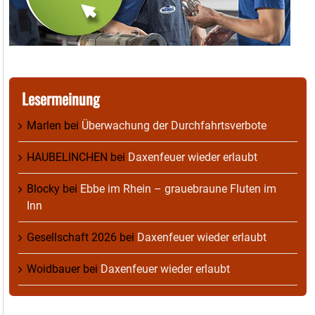
Lesermeinung
Marlen
bei
Überwachung der Durchfahrtsverbote
HAUBELINCHEN
bei
Daxenfeuer wieder erlaubt
Blocky
bei
Ebbe im Rhein – grauebraune Fluten im
Inn
Gesellschaft 2026
bei
Daxenfeuer wieder erlaubt
Woidbauer
bei
Daxenfeuer wieder erlaubt