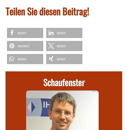
Teilen Sie diesen Beitrag!
teilen
teilen
merken
teilen
teilen
teilen
Schaufenster