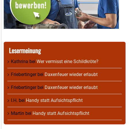
Lesermeinung
Kathrina
bei
Wer vermisst eine Schildkröte?
Friebertinger
bei
Daxenfeuer wieder erlaubt
Friebertinger
bei
Daxenfeuer wieder erlaubt
I.H.
bei
Handy statt Aufsichtspflicht
Martin
bei
Handy statt Aufsichtspflicht