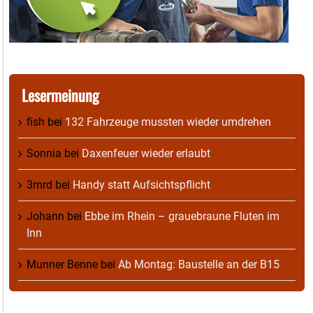
Lesermeinung
fish
bei
132 Fahrzeuge mussten wieder umdrehen
Sonnia
bei
Daxenfeuer wieder erlaubt
3mrd
bei
Handy statt Aufsichtspflicht
Johann
bei
Ebbe im Rhein – grauebraune Fluten im
Inn
Munner Benne
bei
Ab Montag: Baustelle an der B15