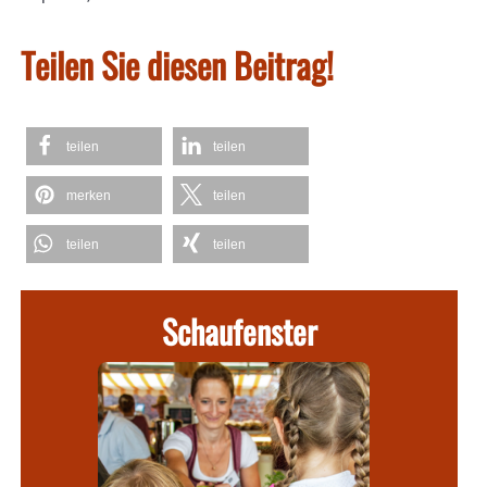
Teilen Sie diesen Beitrag!
teilen
teilen
merken
teilen
teilen
teilen
Schaufenster