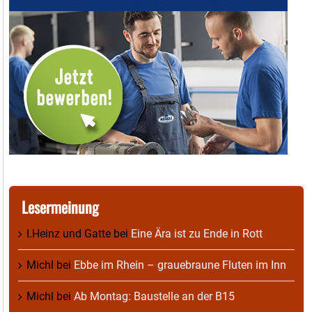
Lesermeinung
I.Heinz und Gatte
bei
Eine Ära ist zu Ende in Rott
Michl
bei
Ebbe im Rhein – grauebraune Fluten im Inn
Michl
bei
Ab Montag: Baustelle an der B15