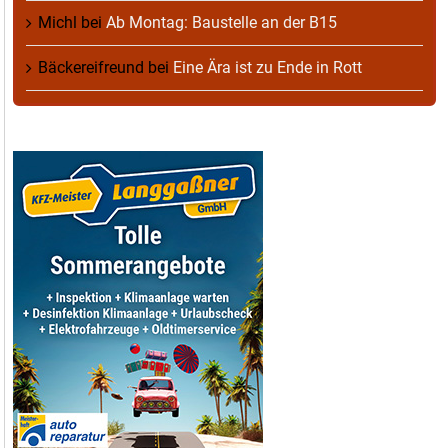
Michl
bei
Ab Montag: Baustelle an der B15
Bäckereifreund
bei
Eine Ära ist zu Ende in Rott