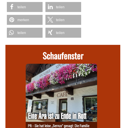
teilen
teilen
merken
teilen
teilen
teilen
Schaufenster