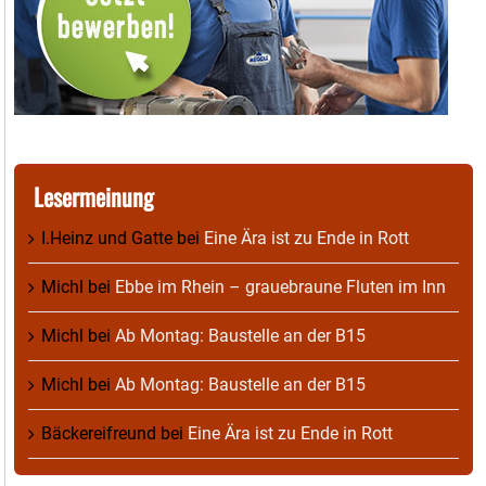
Lesermeinung
I.Heinz und Gatte
bei
Eine Ära ist zu Ende in Rott
Michl
bei
Ebbe im Rhein – grauebraune Fluten im Inn
Michl
bei
Ab Montag: Baustelle an der B15
Michl
bei
Ab Montag: Baustelle an der B15
Bäckereifreund
bei
Eine Ära ist zu Ende in Rott