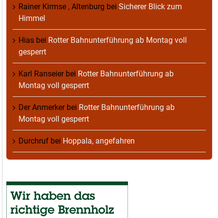
Rainer Kirmse , Altenburg
bei
Sicherer Blick zum
Himmel
Hias
bei
Rotter Bahnunterführung ab Montag voll
gesperrt
Karl Ranseier
bei
Rotter Bahnunterführung ab
Montag voll gesperrt
Der Anmerker
bei
Rotter Bahnunterführung ab
Montag voll gesperrt
Durchruf
bei
Hoppala, angefahren