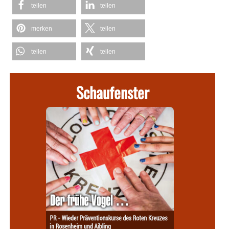
teilen
teilen
merken
teilen
teilen
teilen
Schaufenster