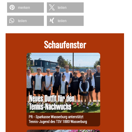
merken
teilen
teilen
teilen
Schaufenster