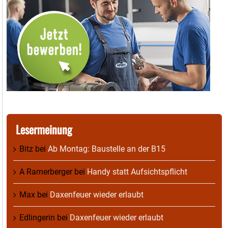
Lesermeinung
Bitz
bei
Ab Montag: Baustelle an der B15
A Ramerberger
bei
Handy statt Aufsichtspflicht
Max
bei
Daxenfeuer wieder erlaubt
Edlingerin
bei
Daxenfeuer wieder erlaubt