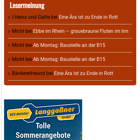
Lesermeinung
I.Heinz und Gatte
bei
Eine Ära ist zu Ende in Rott
Michl
bei
Ebbe im Rhein – grauebraune Fluten im Inn
Michl
bei
Ab Montag: Baustelle an der B15
Michl
bei
Ab Montag: Baustelle an der B15
Bäckereifreund
bei
Eine Ära ist zu Ende in Rott